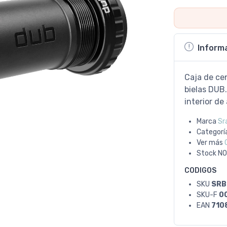
Inform
Caja de ce
bielas DUB.
interior de
Marca
Sr
Categorí
Ver más
Stock
NO
CODIGOS
SKU
SRB
SKU-F
0
EAN
710