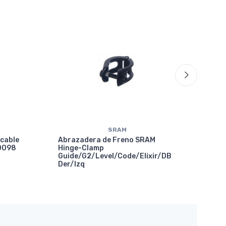
SRAM
 cable
Abrazadera de Freno SRAM
10098
Hinge-Clamp
Guide/G2/Level/Code/Elixir/DB
Der/Izq
Abr
SRA
Gui
X01