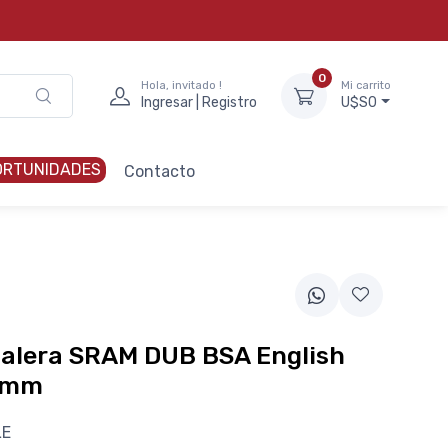
0
Hola, invitado !
Mi carrito
Ingresar | Registro
U$S0
ORTUNIDADES
Contacto
dalera SRAM DUB BSA English
0mm
LE