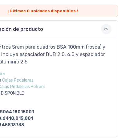
¡ Últimas
0
unidades disponibles !
ación de producto
ntros Sram para cuadros BSA 100mm (rosca) y
 Incluye espaciador DUB 2,0, 6,0 y espaciador
 aluminio 2,5
am
a
Cajas Pedaleras
Cajas Pedaleras + Sram
 DISPONIBLE
B06418015001
0.6418.015.001
845813733