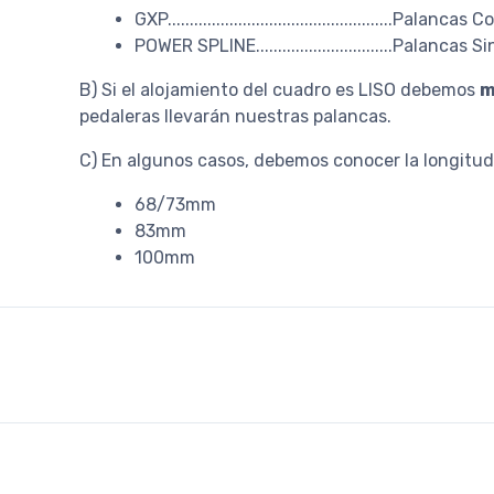
GXP...................................................Pal
POWER SPLINE...............................Palan
B) Si el alojamiento del cuadro es LISO debemos
m
pedaleras llevarán nuestras palancas.
C) En algunos casos, debemos conocer la longitud 
68/73mm
83mm
100mm