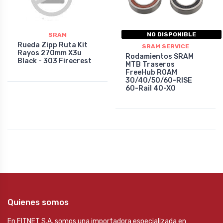
NO DISPONIBLE
SRAM
Rueda Zipp Ruta Kit
SRAM SERVICE
Rayos 270mm X3u
Rodamientos SRAM
Black - 303 Firecrest
MTB Traseros
FreeHub ROAM
30/40/50/60-RISE
60-Rail 40-X0
Quienes somos
En FITNET S.A. somos una importadora especializada en