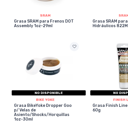
SRAM
SRA
Grasa SRAM para Frenos DOT
Grasa SRAM para
Assembly 1oz-29ml
Hidráulicos 822M
NO DISPONIBLE
NO DIS
BIKE YOKE
FINISH 
Grasa BikeYoke Dropper Goo
Grasa Finish Lin
p/ Velas de
60g
Asiento/Shocks/Horquillas
1oz-30ml