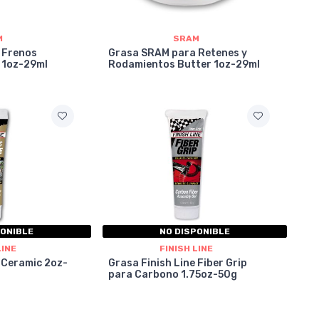
M
SRAM
 Frenos
Grasa SRAM para Retenes y
 1oz-29ml
Rodamientos Butter 1oz-29ml
PONIBLE
NO DISPONIBLE
LINE
FINISH LINE
e Ceramic 2oz-
Grasa Finish Line Fiber Grip
para Carbono 1.75oz-50g