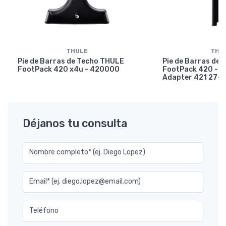
THULE
THU
Pie de Barras de Techo THULE
Pie de Barras de
FootPack 420 x4u - 420000
FootPack 420 - E
Adapter 421 27-
Déjanos tu consulta
Nombre completo* (ej. Diego Lopez)
Email* (ej. diego.lopez@email.com)
Teléfono