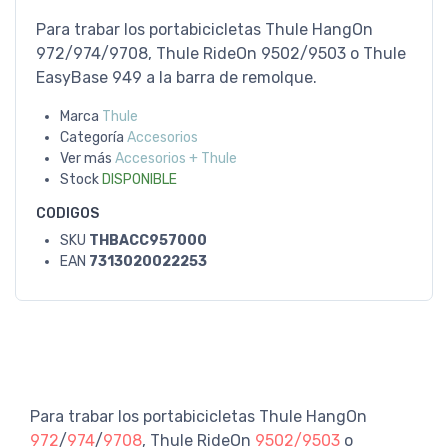
Para trabar los portabicicletas Thule HangOn
972/974/9708, Thule RideOn 9502/9503 o Thule
EasyBase 949 a la barra de remolque.
Marca
Thule
Categoría
Accesorios
Ver más
Accesorios + Thule
Stock
DISPONIBLE
CODIGOS
SKU
THBACC957000
EAN
7313020022253
Para trabar los portabicicletas Thule HangOn
972
/
974
/
9708
, Thule RideOn
9502/
9503
o