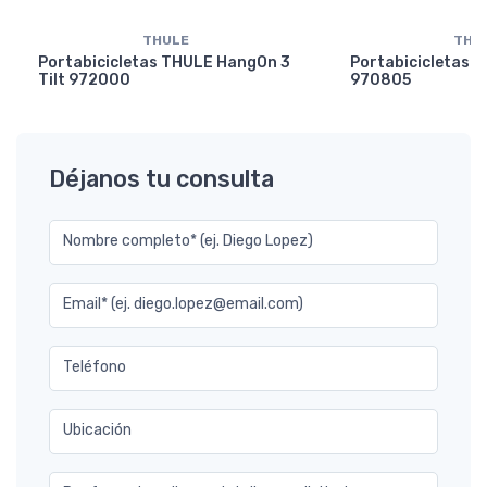
THULE
THU
Portabicicletas THULE HangOn 3
Portabicicletas 
Tilt 972000
970805
Déjanos tu consulta
Nombre completo* (ej. Diego Lopez)
Email* (ej. diego.lopez@email.com)
Teléfono
Ubicación