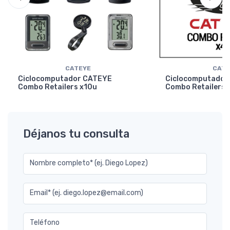
CATEYE
CATE
Ciclocomputador CATEYE
Ciclocomputador
Combo Retailers x10u
Combo Retailers 
Déjanos tu consulta
Nombre completo* (ej. Diego Lopez)
Email* (ej. diego.lopez@email.com)
Teléfono