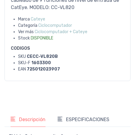
cableado de 9 funciones de nivel de entrada de
CatEye. MODELO: CC-VL820
Marca
Cateye
Categoría
Ciclocomputador
Ver más
Ciclocomputador + Cateye
Stock
DISPONIBLE
CODIGOS
SKU
CECC-VL820B
SKU-F
1603300
EAN
725012023907
Descripción
ESPECIFICACIONES