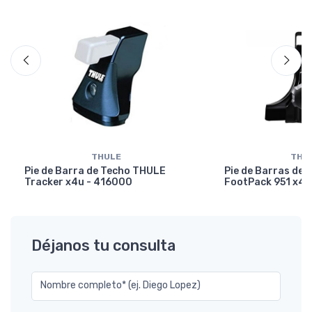
THULE
THU
Pie de Barra de Techo THULE
Pie de Barras de
Tracker x4u - 416000
FootPack 951 x4u
Déjanos tu consulta
Nombre completo* (ej. Diego Lopez)