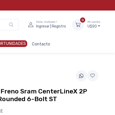
0
Hola, invitado !
Mi carrito
Ingresar | Registro
U$S0
ORTUNIDADES
Contacto
 Freno Sram CenterLineX 2P
ounded 6-Bolt ST
LE