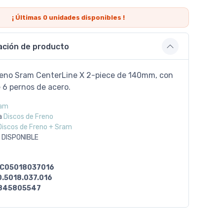
¡ Últimas
0
unidades disponibles !
ación de producto
reno Sram CenterLine X 2-piece de 140mm, con
 6 pernos de acero.
am
a
Discos de Freno
Discos de Freno + Sram
 DISPONIBLE
C05018037016
.5018.037.016
845805547