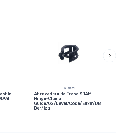
SRAM
 cable
Abrazadera de Freno SRAM
10098
Hinge-Clamp
Guide/G2/Level/Code/Elixir/DB
Der/Izq
Abr
SRA
Gui
X01