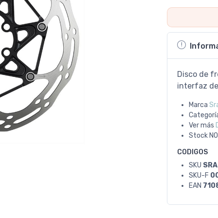
Inform
Disco de f
interfaz de
Marca
Sr
Categorí
Ver más
Stock
NO
CODIGOS
SKU
SRA
SKU-F
00
EAN
710