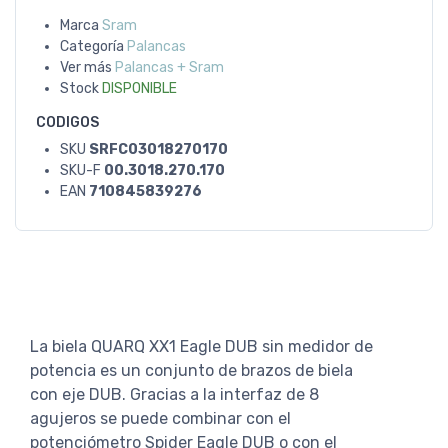
Marca
Sram
Categoría
Palancas
Ver más
Palancas + Sram
Stock
DISPONIBLE
CODIGOS
SKU
SRFC03018270170
SKU-F
00.3018.270.170
EAN
710845839276
La biela QUARQ XX1 Eagle DUB sin medidor de
potencia es un conjunto de brazos de biela
con eje DUB. Gracias a la interfaz de 8
agujeros se puede combinar con el
potenciómetro Spider Eagle DUB o con el