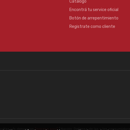
Catalogo
Encontrá tu service oficial
Botón de arrepentimiento
Registrate como cliente
sultas y/o denuncias
[ingrese aquí]
| Nación: Defensa de las y los consumidor