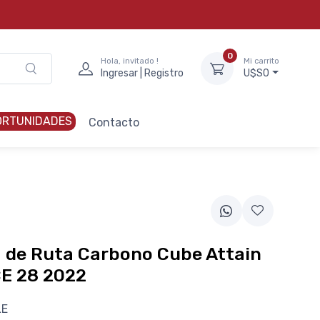
0
Hola, invitado !
Mi carrito
Ingresar | Registro
U$S0
ORTUNIDADES
Contacto
a de Ruta Carbono Cube Attain
E 28 2022
LE