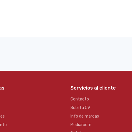
as
Servicios al cliente
Contacto
Subí tu CV
es
Info de marcas
ento
Mediaroom