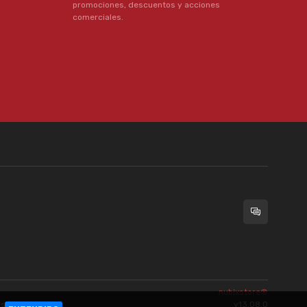
promociones, descuentos y acciones
comerciales.
nubixstore®
es
[ingrese aquí]
.
v13.08.0