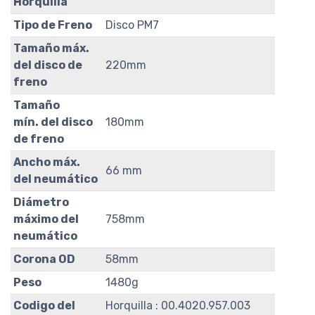
Horquilla
Tipo de Freno
Disco PM7
Tamaño máx.
del disco de
220mm
freno
Tamaño
mín. del disco
180mm
de freno
Ancho máx.
66 mm
del neumático
Diámetro
máximo del
758mm
neumático
Corona OD
58mm
Peso
1480g
Codigo del
Horquilla : 00.4020.957.003