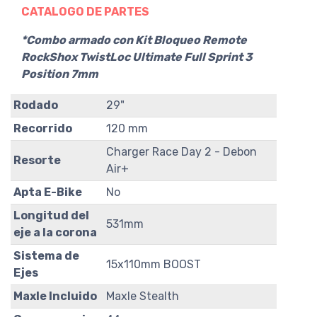
CATALOGO DE PARTES
*Combo armado con Kit Bloqueo Remote
RockShox TwistLoc Ultimate Full Sprint 3
Position 7mm
Rodado
29"
Recorrido
120 mm
Charger Race Day 2 - Debon
Resorte
Air+
Apta E-Bike
No
Longitud del
531mm
eje a la corona
Sistema de
15x110mm BOOST
Ejes
Maxle Incluido
Maxle Stealth