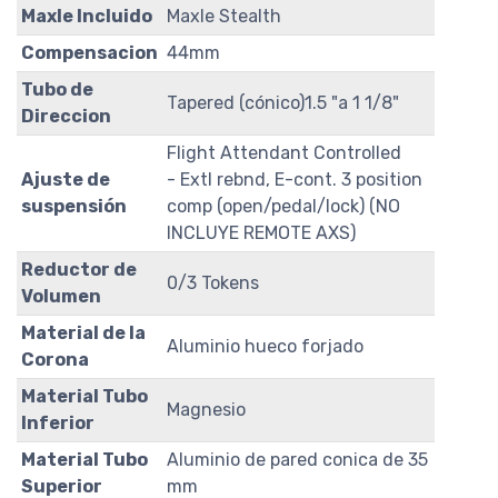
Maxle Incluido
Maxle Stealth
Compensacion
44mm
Tubo de
Tapered (cónico)1.5 "a 1 1/8"
Direccion
Flight Attendant Controlled
Ajuste de
- Extl rebnd, E-cont. 3 position
suspensión
comp (open/pedal/lock) (NO
INCLUYE REMOTE AXS)
Reductor de
0/3 Tokens
Volumen
Material de la
Aluminio hueco forjado
Corona
Material Tubo
Magnesio
Inferior
Material Tubo
Aluminio de pared conica de 35
Superior
mm