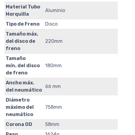
Material Tubo
Aluminio
Horquilla
Tipo de Freno
Disco
Tamaño máx.
del disco de
220mm
freno
Tamaño
mín. del disco
180mm
de freno
Ancho máx.
66 mm
del neumático
Diámetro
máximo del
758mm
neumático
Corona OD
58mm
Peso
1624g