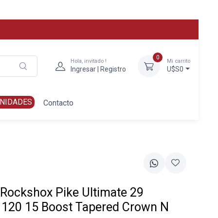
0
Hola, invitado !
Mi carrito
Ingresar | Registro
U$S0
NIDADES
Contacto
 Rockshox Pike Ultimate 29
 120 15 Boost Tapered Crown N