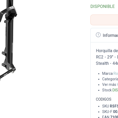
DISPONIBLE
Informa
Horquilla d
RC2 - 29" -
Stealth - 4
Marca
Ro
Categorí
Ver más
Stock
DI
CODIGOS
SKU
RSF
SKU-F
00
EAN
710