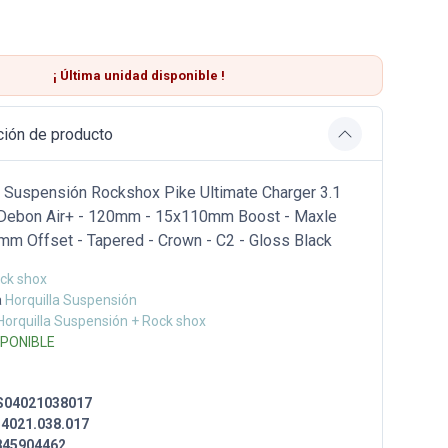
¡ Última
unidad
disponible !
ción de producto
e Suspensión Rockshox Pike Ultimate Charger 3.1
 Debon Air+ - 120mm - 15x110mm Boost - Maxle
4mm Offset - Tapered - Crown - C2 - Gloss Black
ck shox
a
Horquilla Suspensión
Horquilla Suspensión + Rock shox
SPONIBLE
S04021038017
.4021.038.017
845904462