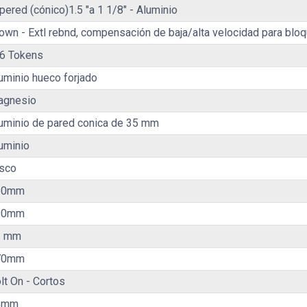
pered (cónico)1.5 "a 1 1/8" - Aluminio
own - Extl rebnd, compensación de baja/alta velocidad para blo
6 Tokens
uminio hueco forjado
agnesio
uminio de pared conica de 35 mm
uminio
sco
20mm
80mm
1 mm
70mm
lt On - Cortos
8mm