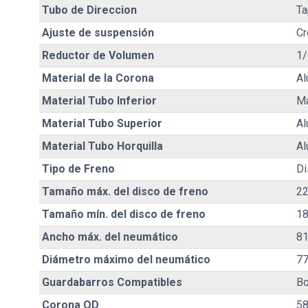
Tubo de Direccion
Ta
Ajuste de suspensión
Cr
Reductor de Volumen
1/
Material de la Corona
Al
Material Tubo Inferior
M
Material Tubo Superior
Al
Material Tubo Horquilla
Al
Tipo de Freno
Di
Tamaño máx. del disco de freno
2
Tamaño mín. del disco de freno
1
Ancho máx. del neumático
8
Diámetro máximo del neumático
7
Guardabarros Compatibles
Bo
Corona OD
5