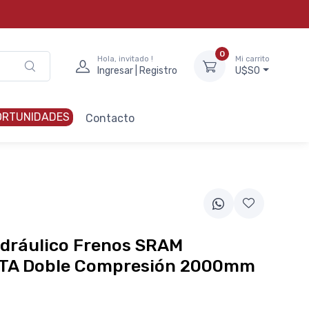
0
Hola, invitado !
Mi carrito
Ingresar | Registro
U$S0
ORTUNIDADES
Contacto
idráulico Frenos SRAM
A Doble Compresión 2000mm