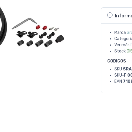
Inform
Marca
Sr
Categorí
Ver más
Stock
DI
CODIGOS
SKU
SRA
SKU-F
0
EAN
710