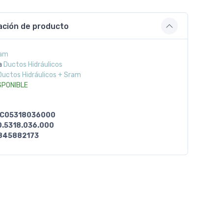
ación de producto
am
a
Ductos Hidráulicos
Ductos Hidráulicos + Sram
SPONIBLE
C05318036000
0.5318.036.000
845882173