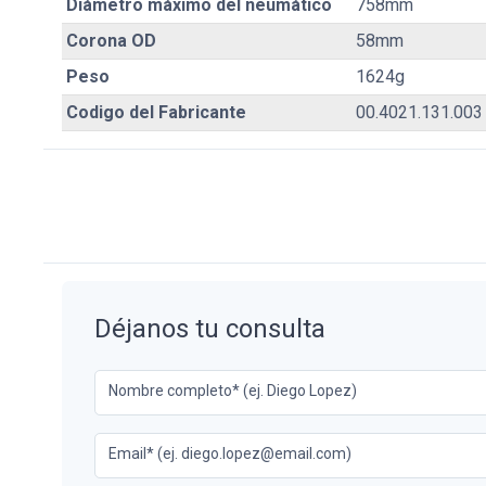
Diámetro máximo del neumático
758mm
Corona OD
58mm
Peso
1624g
Codigo del Fabricante
00.4021.131.003
Déjanos tu consulta
Nombre completo* (ej. Diego Lopez)
Email* (ej. diego.lopez@email.com)