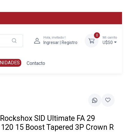
0
Hola, invitado !
Mi carrito
Ingresar | Registro
U$S0
NIDADES
Contacto
 Rockshox SID Ultimate FA 29
 120 15 Boost Tapered 3P Crown R