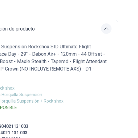
ción de producto
e Suspensión Rockshox SID Ultimate Flight
ace Day - 29" - Debon Air+ - 120mm - 44 Offset -
ost - Maxle Stealth - Tapered - Flight Attendant
 3P Crown (NO INCLUYE REMOTE AXS) - D1 -
ck shox
a
Horquilla Suspensión
Horquilla Suspensión + Rock shox
SPONIBLE
S04021131003
.4021.131.003