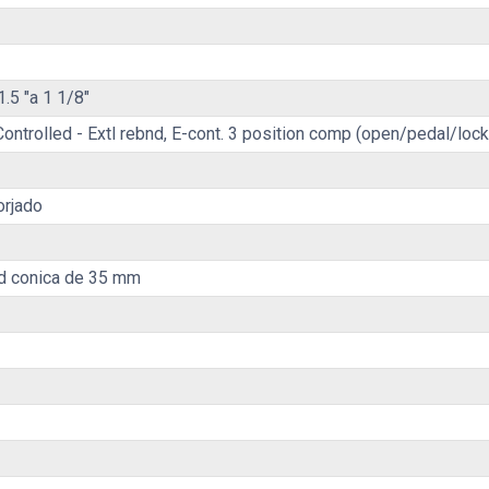
1.5 "a 1 1/8"
 Controlled - Extl rebnd, E-cont. 3 position comp (open/pedal/
orjado
ed conica de 35 mm