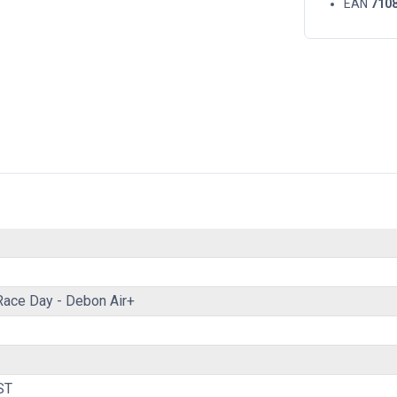
EAN
710
 Race Day - Debon Air+
ST