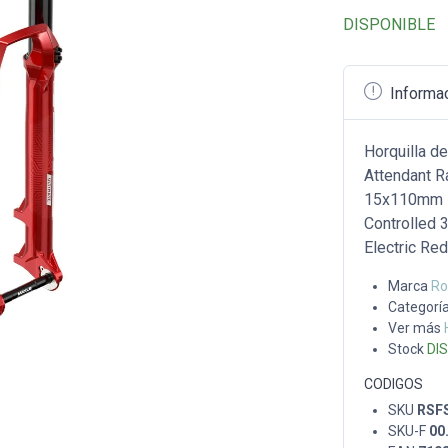
DISPONIBLE
Informa
Horquilla d
Attendant R
15x110mm Bo
Controlled
Electric Red
Marca
Ro
Categorí
Ver más
Stock
DI
CODIGOS
SKU
RSF
SKU-F
00