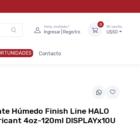
0
Hola, invitado !
Mi carrito
Ingresar | Registro
U$S0
ORTUNIDADES
Contacto
nte Húmedo Finish Line HALO
ricant 4oz-120ml DISPLAYx10U