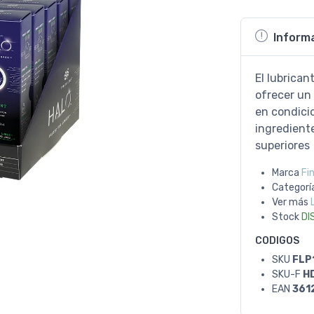
Inform
El lubrica
ofrecer un 
en condici
ingredient
superiores
Marca
Fin
Categorí
Ver más
Stock
DI
CODIGOS
SKU
FLP
SKU-F
H
EAN
361