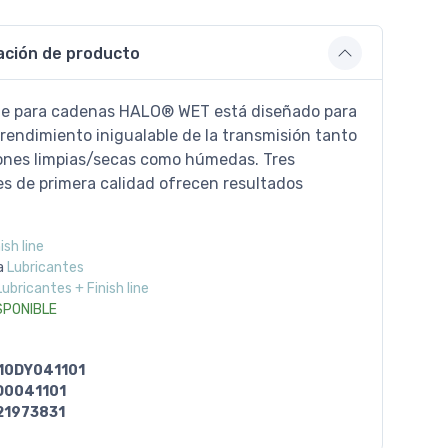
ación de producto
nte para cadenas HALO® WET está diseñado para
rendimiento inigualable de la transmisión tanto
ones limpias/secas como húmedas. Tres
es de primera calidad ofrecen resultados
ish line
a
Lubricantes
Lubricantes + Finish line
SPONIBLE
10DY041101
D0041101
21973831