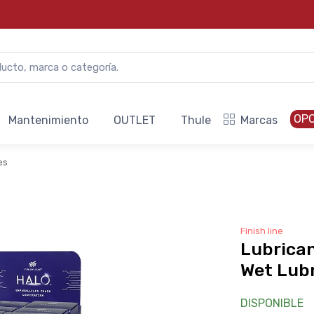
OP
Mantenimiento
OUTLET
Thule
Marcas
es
Finish line
Lubrica
Wet Lub
DISPONIBLE