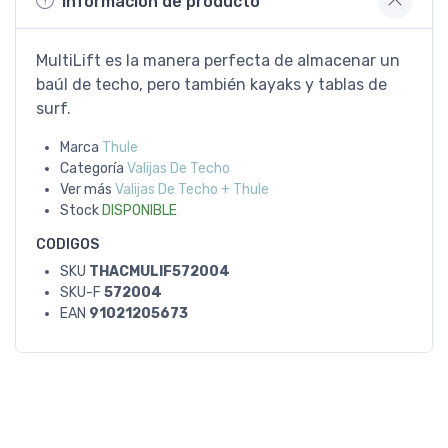
Información de producto
MultiLift es la manera perfecta de almacenar un
baúl de techo, pero también kayaks y tablas de
surf.
Marca
Thule
Categoría
Valijas De Techo
Ver más
Valijas De Techo + Thule
Stock
DISPONIBLE
CODIGOS
SKU
THACMULIF572004
SKU-F
572004
EAN
91021205673