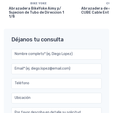
BIKE YOKE
CUB
Abrazadera BikeYoke Aimy p/
Abrazadera de en
Sujecion de Tubo de Direccion 1
CUBE Cable Entry
1/8
Déjanos tu consulta
Nombre completo* (ej. Diego Lopez)
Email* (ej. diego.lopez@email.com)
Teléfono
Ubicación
Por favor describa en detalle su solicitud