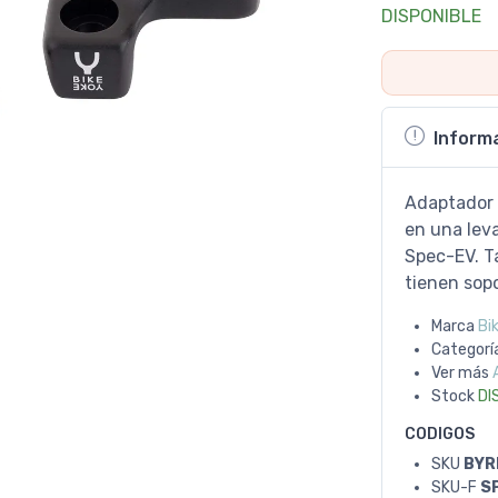
DISPONIBLE
Inform
Adaptador 
en una lev
Spec-EV. T
tienen so
Marca
Bi
Categorí
Ver más
Stock
DI
CODIGOS
SKU
BYR
SKU-F
S