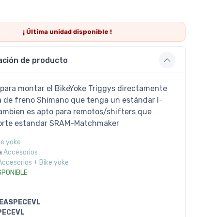
¡ Última
unidad
disponible !
ación de producto
para montar el BikeYoke Triggys directamente
a de freno Shimano que tenga un estándar I-
ambien es apto para remotos/shifters que
porte estandar SRAM-Matchmaker
ke yoke
a
Accesorios
Accesorios + Bike yoke
SPONIBLE
EASPECEVL
PECEVL