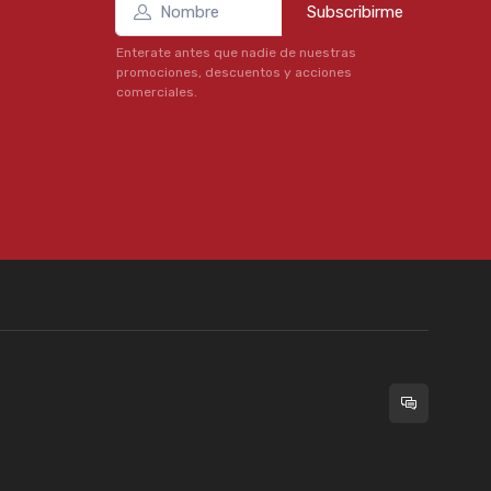
Subscribirme
Enterate antes que nadie de nuestras
promociones, descuentos y acciones
comerciales.