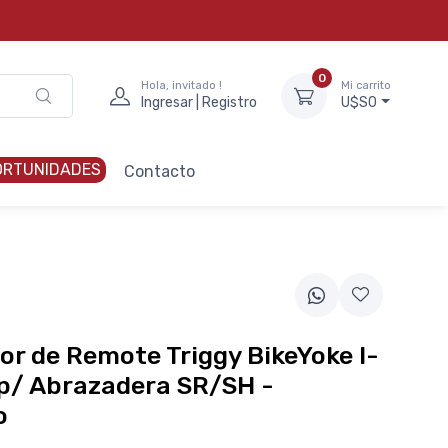
0
Hola, invitado !
Mi carrito
Ingresar | Registro
U$S0
ORTUNIDADES
Contacto
r de Remote Triggy BikeYoke I-
p/ Abrazadera SR/SH -
o