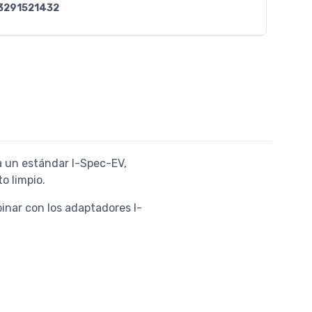
3291521432
 un estándar I-Spec-EV,
o limpio.
nar con los adaptadores I-