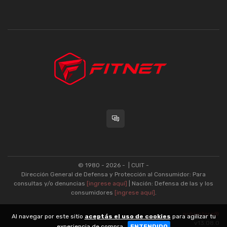
© 1980 - 2026 -
| CUIT -
Dirección General de Defensa y Protección al Consumidor: Para
consultas y/o denuncias
[ingrese aquí]
| Nación: Defensa de las y los
consumidores
[ingrese aquí]
.
nubixstore®
Al navegar por este sitio
aceptás el uso de cookies
para agilizar tu
v13.08.0
experiencia de compra.
ENTENDIDO