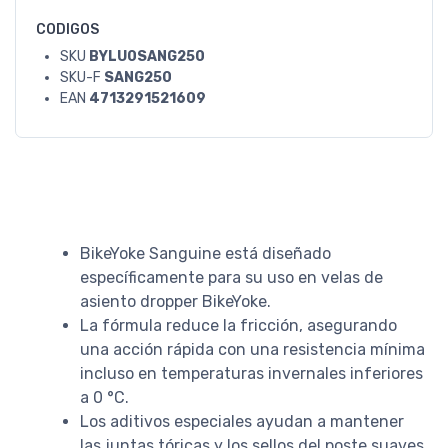
CODIGOS
SKU
BYLU0SANG250
SKU-F
SANG250
EAN
4713291521609
BikeYoke Sanguine está diseñado
específicamente para su uso en velas de
asiento dropper BikeYoke.
La fórmula reduce la fricción, asegurando
una acción rápida con una resistencia mínima
incluso en temperaturas invernales inferiores
a 0 °C.
Los aditivos especiales ayudan a mantener
las juntas tóricas y los sellos del poste suaves