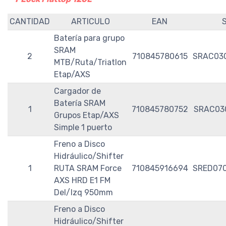
CANTIDAD
ARTICULO
EAN
Batería para grupo
SRAM
2
710845780615
SRAC03
MTB/Ruta/Triatlon
Etap/AXS
Cargador de
Batería SRAM
1
710845780752
SRAC03
Grupos Etap/AXS
Simple 1 puerto
Freno a Disco
Hidráulico/Shifter
1
RUTA SRAM Force
710845916694
SRED07
AXS HRD E1 FM
Del/Izq 950mm
Freno a Disco
Hidráulico/Shifter