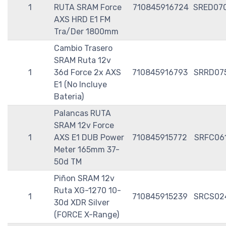
1
RUTA SRAM Force
710845916724
SRED07
AXS HRD E1 FM
Tra/Der 1800mm
Cambio Trasero
SRAM Ruta 12v
1
36d Force 2x AXS
710845916793
SRRD07
E1 (No Incluye
Bateria)
Palancas RUTA
SRAM 12v Force
1
AXS E1 DUB Power
710845915772
SRFC06
Meter 165mm 37-
50d TM
Piñon SRAM 12v
Ruta XG-1270 10-
1
710845915239
SRCS02
30d XDR Silver
(FORCE X-Range)