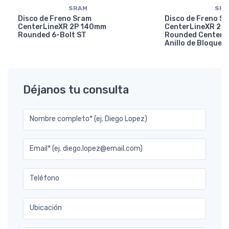
SRAM
SR
Disco de Freno Sram
Disco de Freno S
CenterLineXR 2P 140mm
CenterLineXR 2P
Rounded 6-Bolt ST
Rounded CenterLo
Anillo de Bloqueo)
Déjanos tu consulta
Nombre completo* (ej. Diego Lopez)
Email* (ej. diego.lopez@email.com)
Teléfono
Ubicación