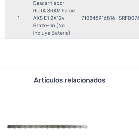
Descarrilador
RUTA SRAM Force
1
AXS E1 2X12v
710845916816
SRFD07
Braze-on (No
Incluye Bateria)
Artículos relacionados