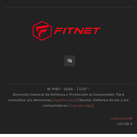
© 1980 - 2026 -
| CUIT -
Dirección General de Defensa y Protección al Consumidor: Para
consultas y/o denuncias
[ingrese aquí]
| Nación: Defensa de las y los
consumidores
[ingrese aquí]
.
nubixstore®
v13.08.0