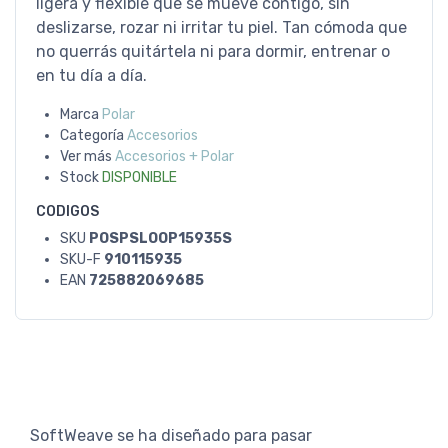
ligera y flexible que se mueve contigo, sin
deslizarse, rozar ni irritar tu piel. Tan cómoda que
no querrás quitártela ni para dormir, entrenar o
en tu día a día.
Marca
Polar
Categoría
Accesorios
Ver más
Accesorios + Polar
Stock
DISPONIBLE
CODIGOS
SKU
POSPSLOOP15935S
SKU-F
910115935
EAN
725882069685
SoftWeave se ha diseñado para pasar