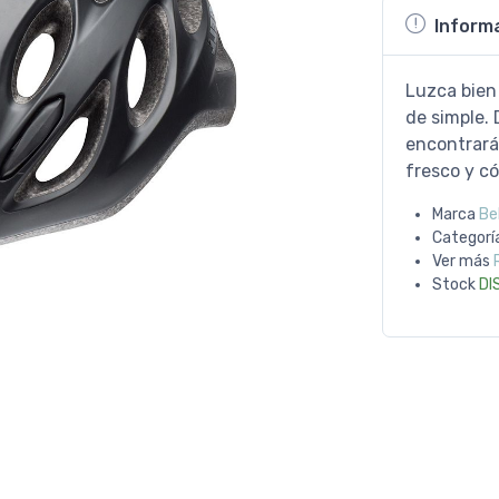
Inform
Luzca bien 
de simple. 
encontrará
fresco y có
Marca
Bel
Categorí
Ver más
Stock
DI