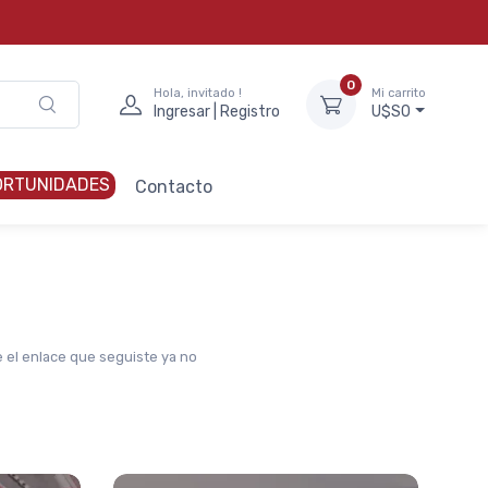
0
Hola, invitado !
Mi carrito
Ingresar | Registro
U$S0
ORTUNIDADES
Contacto
e el enlace que seguiste ya no