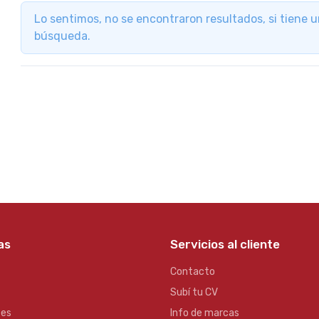
Lo sentimos, no se encontraron resultados, si tiene 
búsqueda.
as
Servicios al cliente
Contacto
Subí tu CV
es
Info de marcas