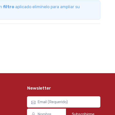
un
filtro
aplicado elimínelo para ampliar su
Newsletter
Subscribirme