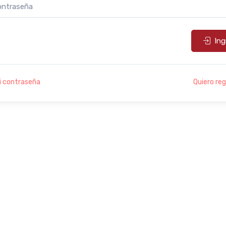
Ing
i contraseña
Quiero re