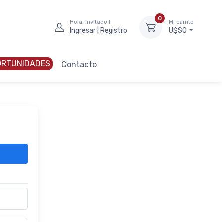
0
Hola, invitado !
Mi carrito
Ingresar | Registro
U$S0
ORTUNIDADES
Contacto