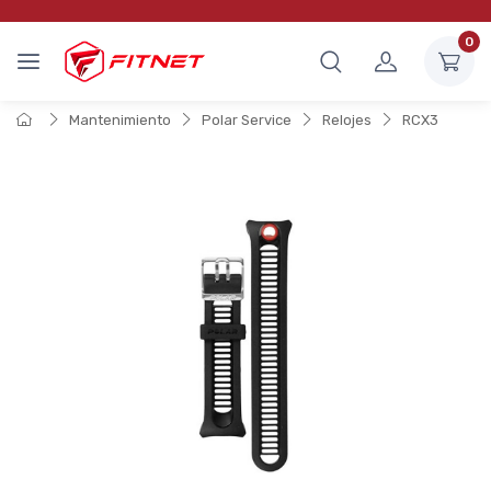
0
Mantenimiento
Polar Service
Relojes
RCX3