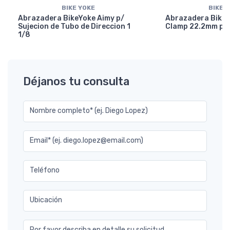
BIKE YOKE
BIKE 
Abrazadera BikeYoke Aimy p/
Abrazadera BikeY
Sujecion de Tubo de Direccion 1
Clamp 22.2mm p/ 
1/8
Déjanos tu consulta
Nombre completo* (ej. Diego Lopez)
Email* (ej. diego.lopez@email.com)
Teléfono
Ubicación
Por favor describa en detalle su solicitud