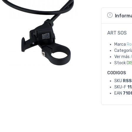
Inform
ART SOS
Marca
Ro
Categorí
Ver más
Stock
DI
CODIGOS
SKU
RSS
SKU-F
11
EAN
710