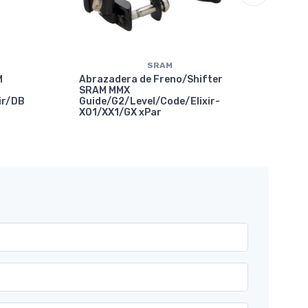
SRAM
M
Abrazadera de Freno/Shifter
SRAM MMX
ir/DB
Guide/G2/Level/Code/Elixir-
X01/XX1/GX xPar
Abr
Com