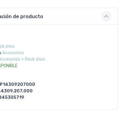
ación de producto
ck shox
a
Accesorios
Accesorios + Rock shox
SPONIBLE
P14309207000
.4309.207.000
845305719