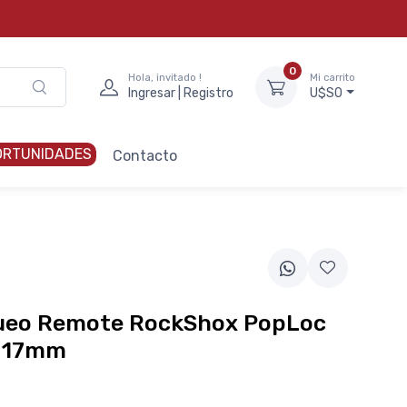
0
Hola, invitado !
Mi carrito
Ingresar | Registro
U$S0
ORTUNIDADES
Contacto
queo Remote RockShox PopLoc
 17mm