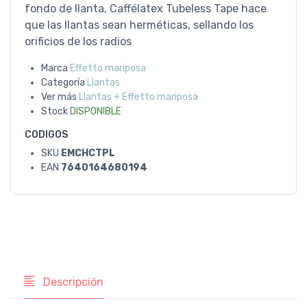
fondo de llanta, Caffélatex Tubeless Tape hace
que las llantas sean herméticas, sellando los
orificios de los radios
Marca
Effetto mariposa
Categoría
Llantas
Ver más
Llantas + Effetto mariposa
Stock
DISPONIBLE
CODIGOS
SKU
EMCHCTPL
EAN
7640164680194
Descripción