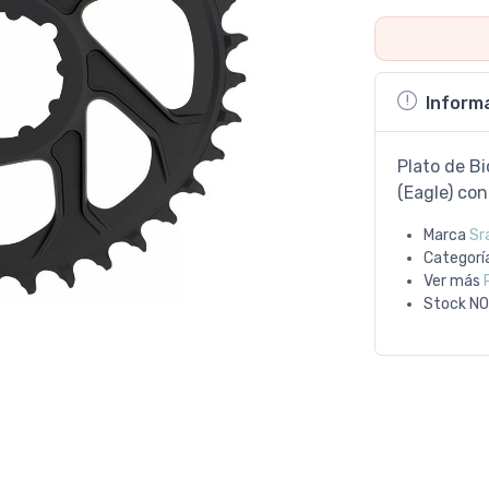
Inform
Plato de Bi
(Eagle) co
Marca
Sr
Categorí
Ver más
Stock
NO