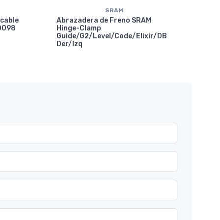
SRAM
 cable
Abrazadera de Freno SRAM
10098
Hinge-Clamp
Guide/G2/Level/Code/Elixir/DB
Der/Izq
Abr
SRA
Gui
X01