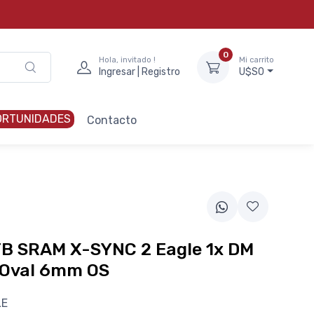
0
Hola, invitado !
Mi carrito
Ingresar | Registro
U$S0
ORTUNIDADES
Contacto
TB SRAM X-SYNC 2 Eagle 1x DM
 Oval 6mm OS
LE