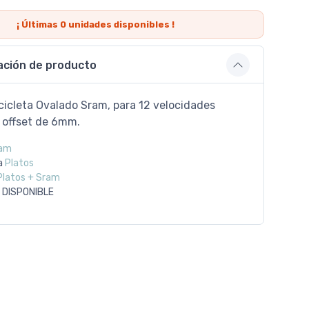
¡ Últimas
0
unidades disponibles !
ación de producto
cicleta Ovalado Sram, para 12 velocidades
n offset de 6mm.
am
a
Platos
Platos + Sram
 DISPONIBLE