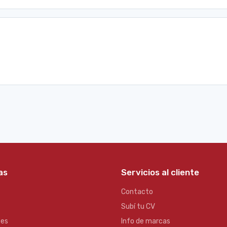
as
Servicios al cliente
Contacto
Subí tu CV
es
Info de marcas