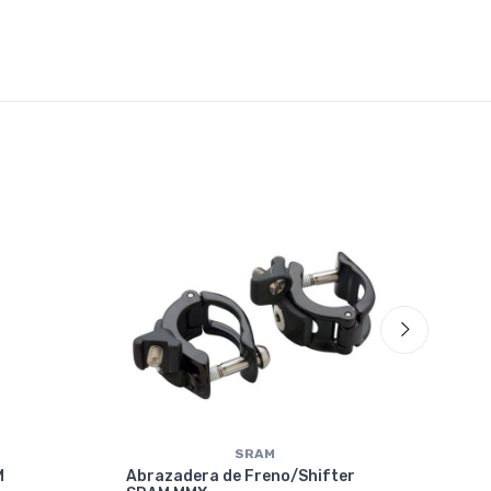
70%
OF
SRAM
M
Abrazadera de Freno/Shifter