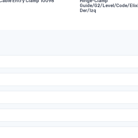
Cable Entry Clamp 10098
Hinge-Clamp
Guide/G2/Level/Code/Elix
Der/Izq