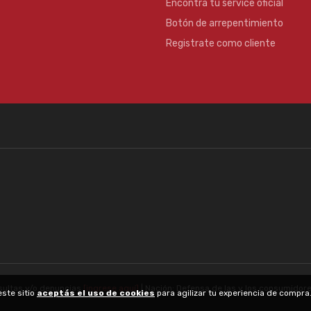
Encontrá tu service oficial
Botón de arrepentimiento
Registrate como cliente
sultas y/o denuncias
[ingrese aquí]
| Nación: Defensa de las y los consumidor
este sitio
aceptás el uso de cookies
para agilizar tu experiencia de compr