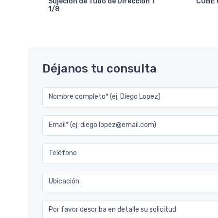
Sujecion de Tubo de Direccion 1
CUBE 
1/8
7.2
Déjanos tu consulta
Nombre completo* (ej. Diego Lopez)
Email* (ej. diego.lopez@email.com)
Teléfono
Ubicación
Por favor describa en detalle su solicitud