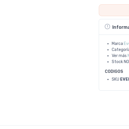
Inform
Marca
Ev
Categorí
Ver más
Stock
NO
CODIGOS
SKU
EVE