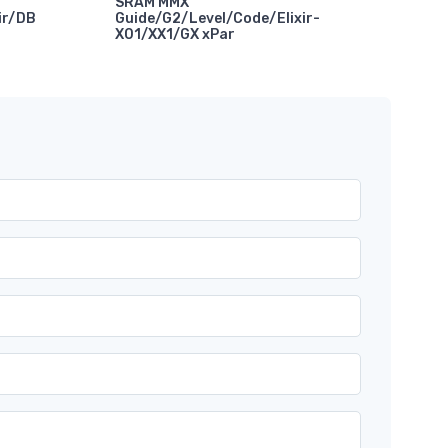
SRAM MMX
ir/DB
Guide/G2/Level/Code/Elixir-
X01/XX1/GX xPar
Abr
Com