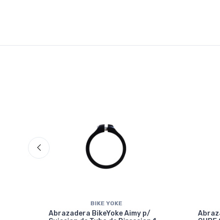
BIKE YOKE
Abrazadera BikeYoke Aimy p/
Abraz