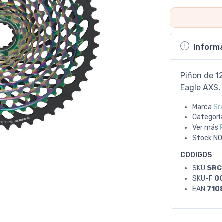
Inform
Piñon de 1
Eagle AXS,
Marca
Sr
Categorí
Ver más
Stock
NO
CODIGOS
SKU
SRC
SKU-F
0
EAN
710