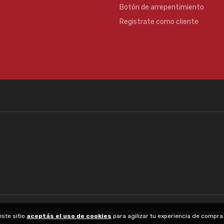
Botón de arrepentimiento
Registrate como cliente
sultas y/o denuncias
[ingrese aquí]
| Nación: Defensa de las y los consumidor
este sitio
aceptás el uso de cookies
para agilizar tu experiencia de compr