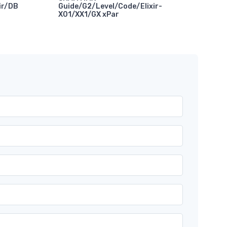
ir/DB
Guide/G2/Level/Code/Elixir-
X01/XX1/GX xPar
Abr
Com