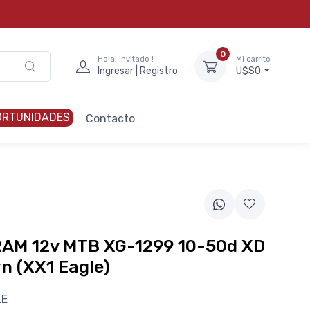
0
Hola, invitado !
Mi carrito
Ingresar | Registro
U$S0
ORTUNIDADES
Contacto
RAM 12v MTB XG-1299 10-50d XD
n (XX1 Eagle)
LE