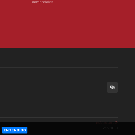
comerciales.
nubixstore®
es
[ingrese aquí]
.
v13.08.0
a.
ENTENDIDO