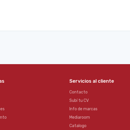
as
Servicios al cliente
Contacto
Subí tu CV
es
Info de marcas
ento
Mediaroom
Catalogo