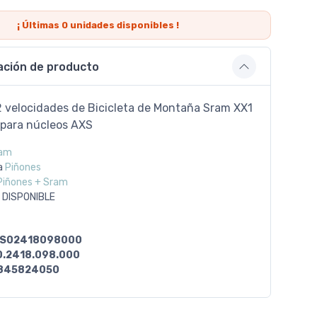
¡ Últimas
0
unidades disponibles !
ación de producto
2 velocidades de Bicicleta de Montaña Sram XX1
 para núcleos AXS
am
a
Piñones
Piñones + Sram
 DISPONIBLE
S02418098000
0.2418.098.000
845824050