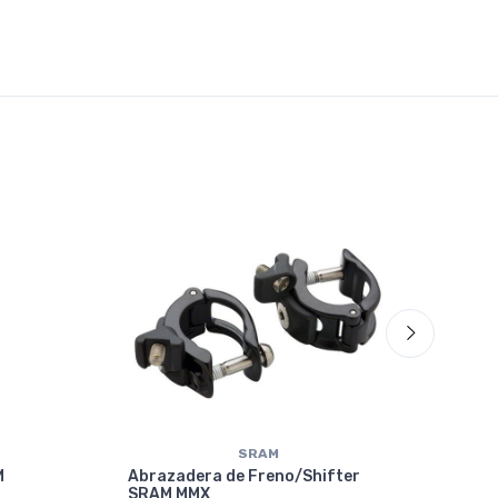
70%
OF
SRAM
M
Abrazadera de Freno/Shifter
SRAM MMX