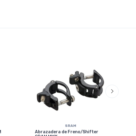
70%
OF
SRAM
M
Abrazadera de Freno/Shifter