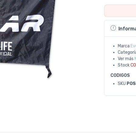
Inform
Marca
Ev
Categorí
Ver más
Stock
CO
CODIGOS
SKU
POS