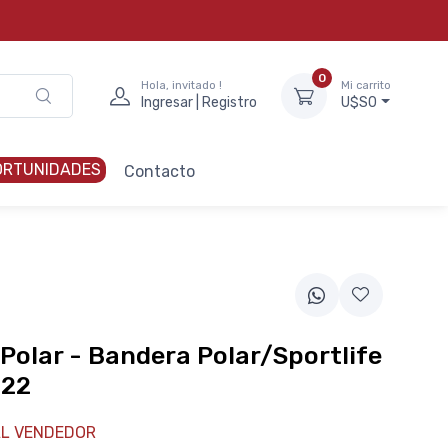
0
Hola, invitado !
Mi carrito
Ingresar | Registro
U$S0
ORTUNIDADES
Contacto
Polar - Bandera Polar/Sportlife
022
L VENDEDOR