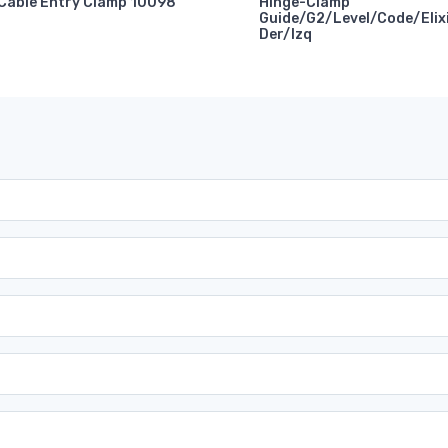
Cable Entry Clamp 10098
Hinge-Clamp
Guide/G2/Level/Code/Elix
Der/Izq