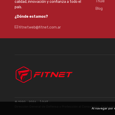
Thule
calidad, innovación y confianza a todo el
país.
Blog
¿Dónde estamos?
fitnetweb@fitnet.com.ar
© 1980 - 2026 -
| CUIT -
Dirección General de Defensa y Protección al Consumidor: Para con
Al navegar por 