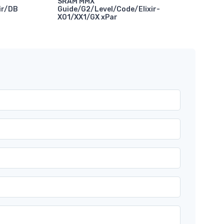
SRAM MMX
ir/DB
Guide/G2/Level/Code/Elixir-
X01/XX1/GX xPar
Abr
Com