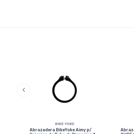
BIKE YOKE
Abrazadera BikeYoke Aimy p/
Abraz