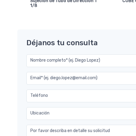
Sujecion de Tubo de Direccion 1
CUBE 
1/8
7.2
Déjanos tu consulta
Nombre completo* (ej. Diego Lopez)
Email* (ej. diego.lopez@email.com)
Teléfono
Ubicación
Por favor describa en detalle su solicitud