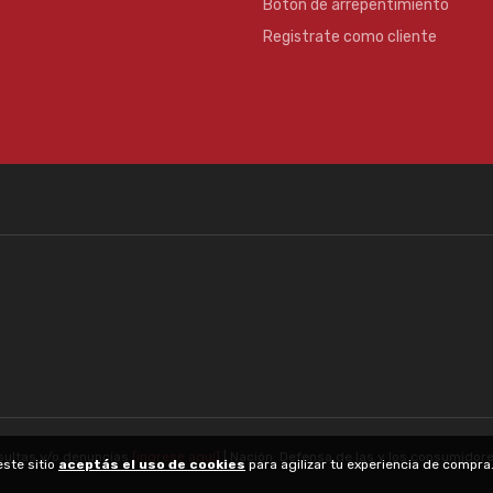
Botón de arrepentimiento
Registrate como cliente
sultas y/o denuncias
[ingrese aquí]
| Nación: Defensa de las y los consumidor
este sitio
aceptás el uso de cookies
para agilizar tu experiencia de compr