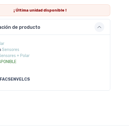
¡ Última
unidad
disponible !
ación de producto
lar
a
Sensores
Sensores + Polar
SPONIBLE
FACSENVELCS