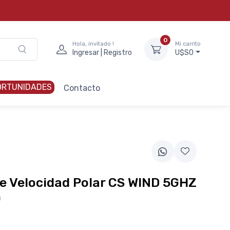
0
Hola, invitado !
Mi carrito
Ingresar | Registro
U$S0
ORTUNIDADES
Contacto
e Velocidad Polar CS WIND 5GHZ
)