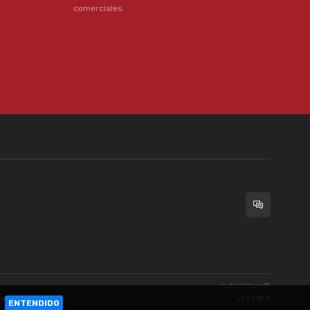
comerciales.
nubixstore®
es
[ingrese aquí]
.
v13.08.0
a.
ENTENDIDO