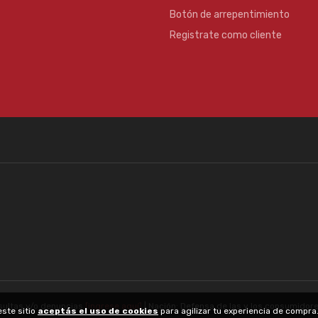
Botón de arrepentimiento
Registrate como cliente
sultas y/o denuncias
[ingrese aquí]
| Nación: Defensa de las y los consumidor
este sitio
aceptás el uso de cookies
para agilizar tu experiencia de compr