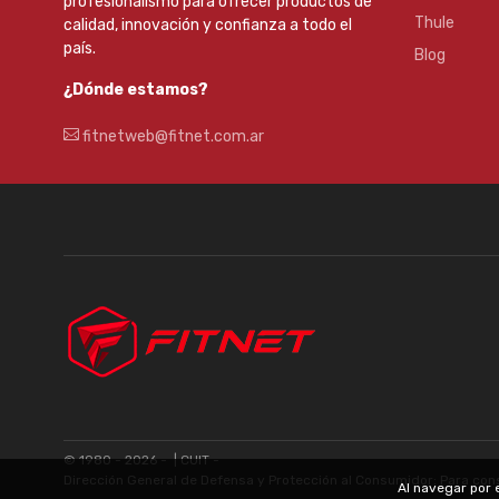
profesionalismo para ofrecer productos de
Thule
calidad, innovación y confianza a todo el
país.
Blog
¿Dónde estamos?
fitnetweb@fitnet.com.ar
© 1980 - 2026 -
| CUIT -
Dirección General de Defensa y Protección al Consumidor: Para con
Al navegar por 