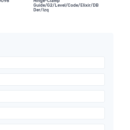
10098
Hinge-Clamp
Guide/G2/Level/Code/Elixir/DB
Der/Izq
Abr
SRA
Gui
X01