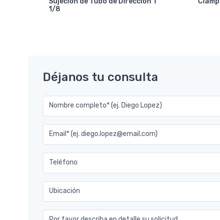
Sujecion de Tubo de Direccion 1
Clamp
1/8
mm-
Déjanos tu consulta
Nombre completo* (ej. Diego Lopez)
Email* (ej. diego.lopez@email.com)
Teléfono
Ubicación
Por favor describa en detalle su solicitud