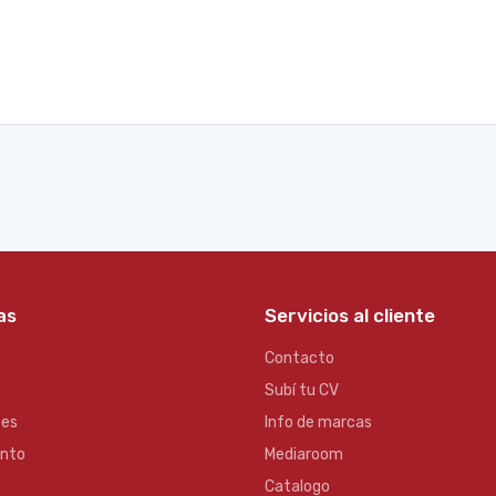
as
Servicios al cliente
Contacto
Subí tu CV
es
Info de marcas
ento
Mediaroom
Catalogo