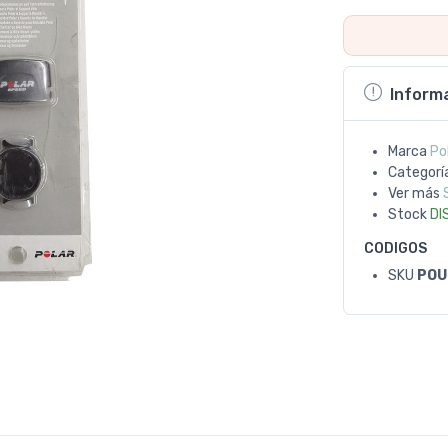
Inform
Marca
Po
Categorí
Ver más
Stock
DI
CODIGOS
SKU
POU