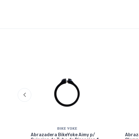
BIKE YOKE
Abrazadera BikeYoke Aimy p/
Abraza