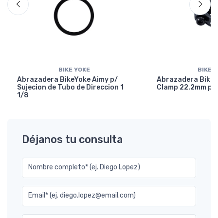
BIKE YOKE
BIKE 
Abrazadera BikeYoke Aimy p/
Abrazadera BikeY
Sujecion de Tubo de Direccion 1
Clamp 22.2mm p/ 
1/8
Déjanos tu consulta
Nombre completo* (ej. Diego Lopez)
Email* (ej. diego.lopez@email.com)