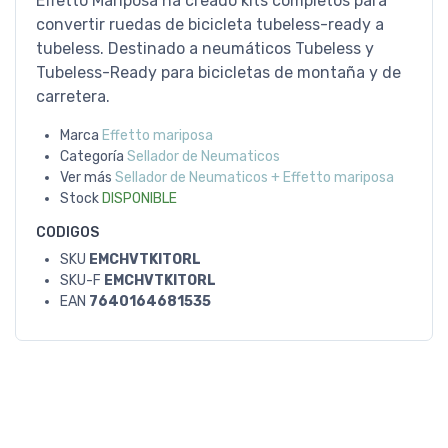
Effetto Mariposa ha creado kits completos para
convertir ruedas de bicicleta tubeless-ready a
tubeless. Destinado a neumáticos Tubeless y
Tubeless-Ready para bicicletas de montaña y de
carretera.
Marca
Effetto mariposa
Categoría
Sellador de Neumaticos
Ver más
Sellador de Neumaticos + Effetto mariposa
Stock
DISPONIBLE
CODIGOS
SKU
EMCHVTKITORL
SKU-F
EMCHVTKITORL
EAN
7640164681535