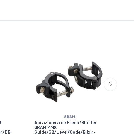
70%
OF
SRAM
M
Abrazadera de Freno/Shifter
SRAM MMX
ir/DB
Guide/G2/Level/Code/Elixir-