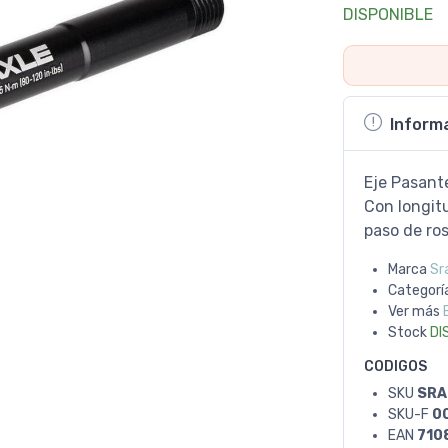
DISPONIBLE
Inform
Eje Pasant
Con longit
paso de ro
Marca
Sr
Categorí
Ver más
Stock
DI
CODIGOS
SKU
SRA
SKU-F
0
EAN
710