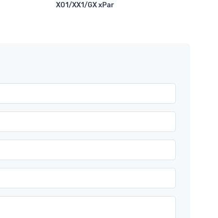
X01/XX1/GX xPar
Abr
Com