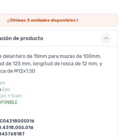
¡ Últimas
3
unidades disponibles !
ación de producto
e delantero de 15mm para mazas de 100mm.
ud de 125 mm, longitud de rosca de 12 mm, y
sca de M12x1.50
am
a
Ejes
Ejes + Sram
SPONIBLE
C04318005016
0.4318.005.016
845768187