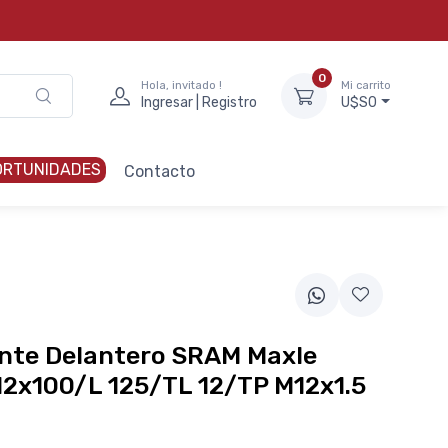
0
Hola, invitado !
Mi carrito
Ingresar | Registro
U$S0
ORTUNIDADES
Contacto
ante Delantero SRAM Maxle
12x100/L 125/TL 12/TP M12x1.5