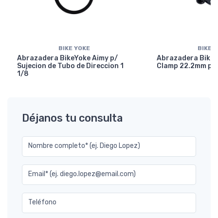
BIKE YOKE
BIKE 
Abrazadera BikeYoke Aimy p/
Abrazadera BikeY
Sujecion de Tubo de Direccion 1
Clamp 22.2mm p/ 
1/8
Déjanos tu consulta
Nombre completo* (ej. Diego Lopez)
Email* (ej. diego.lopez@email.com)
Teléfono