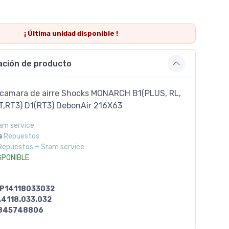
¡ Última
unidad
disponible !
ación de producto
camara de airre Shocks MONARCH B1(PLUS, RL,
RT,RT3) D1(RT3) DebonAir 216X63
am service
a
Repuestos
Repuestos + Sram service
SPONIBLE
P14118033032
.4118.033.032
845748806