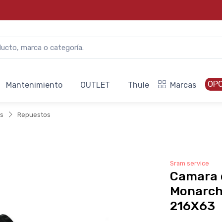
OP
Mantenimiento
OUTLET
Thule
Marcas
ks
Repuestos
Sram service
Camara 
Monarc
216X63