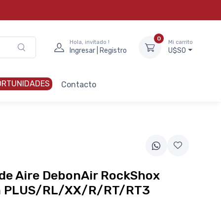
0
Hola, invitado !
Mi carrito
Ingresar | Registro
U$S0
ORTUNIDADES
Contacto
de Aire DebonAir RockShox
h PLUS/RL/XX/R/RT/RT3