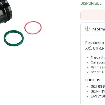
DISPONIBLE
Inform
Respuesto 
XX), C1(R,
Marca
Sr
Categorí
Ver más
Stock
DI
CODIGOS
SKU
RSS
SKU-F
11
EAN
710