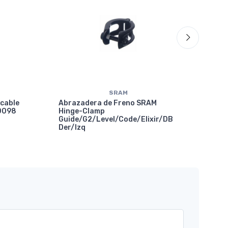
SRAM
 cable
Abrazadera de Freno SRAM
10098
Hinge-Clamp
Guide/G2/Level/Code/Elixir/DB
Der/Izq
Abr
SRA
Gui
X01