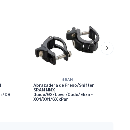
70%
OF
SRAM
M
Abrazadera de Freno/Shifter
SRAM MMX
ir/DB
Guide/G2/Level/Code/Elixir-
X01/XX1/GX xPar
Abr
Com