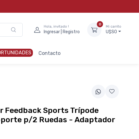
0
Hola, invitado !
Mi carrito
Ingresar | Registro
U$S0
ORTUNIDADES
Contacto
r Feedback Sports Trípode
oporte p/2 Ruedas - Adaptador