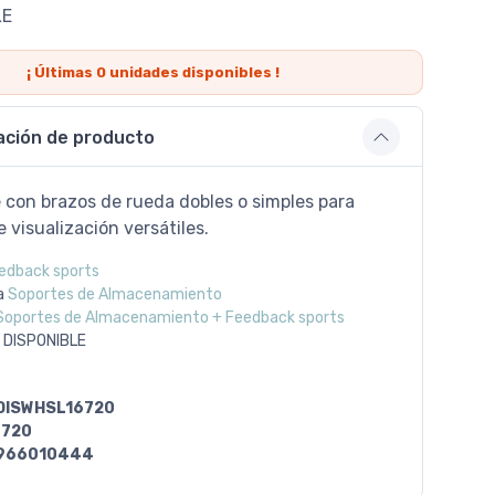
LE
¡ Últimas
0
unidades disponibles !
ación de producto
 con brazos de rueda dobles o simples para
 visualización versátiles.
edback sports
a
Soportes de Almacenamiento
Soportes de Almacenamiento + Feedback sports
 DISPONIBLE
DISWHSL16720
6720
966010444