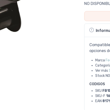
NO DISPONIB
Inform
Compatible
opciones de
Marca
Fe
Categorí
Ver más
Stock
NO
CODIGOS
SKU
FB1
SKU-F
1
EAN
817