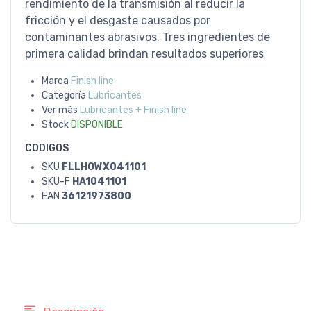
rendimiento de la transmisión al reducir la
fricción y el desgaste causados ​​por
contaminantes abrasivos. Tres ingredientes de
primera calidad brindan resultados superiores
Marca
Finish line
Categoría
Lubricantes
Ver más
Lubricantes + Finish line
Stock
DISPONIBLE
CODIGOS
SKU
FLLHOWX041101
SKU-F
HA1041101
EAN
36121973800