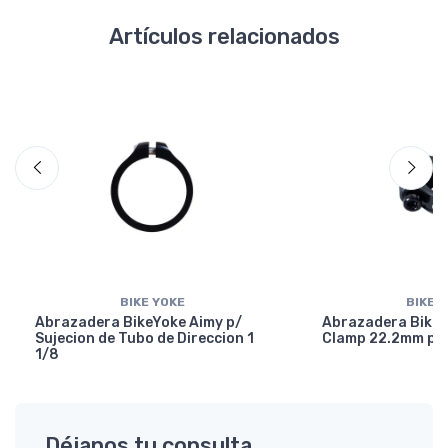
Artículos relacionados
BIKE YOKE
BIKE 
Abrazadera BikeYoke Aimy p/
Abrazadera BikeY
Sujecion de Tubo de Direccion 1
Clamp 22.2mm p/ 
1/8
Déjanos tu consulta