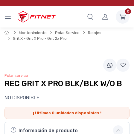
0
Mantenimiento
Polar Service
Relojes
Grit X - Grit X Pro - Grit 2x Pro
Polar service
REC GRIT X PRO BLK/BLK W/O B
NO DISPONIBLE
¡ Últimas
0
unidades disponibles !
Información de producto