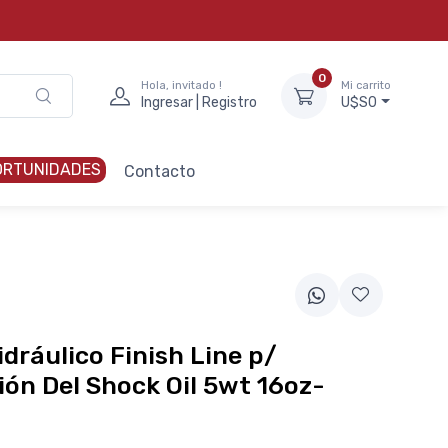
0
Hola, invitado !
Mi carrito
Ingresar | Registro
U$S0
ORTUNIDADES
Contacto
idráulico Finish Line p/
ón Del Shock Oil 5wt 16oz-