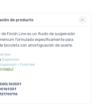
ación de producto
l de Finish Line es un fluido de suspensión
premium formulado específicamente para
de bicicleta con amortiguación de aceite.
ish line
a
Suspension
Suspension + Finish line
SPONIBLE
SHOL160501
00169201
121700116