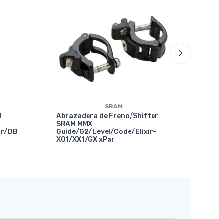
70%
OF
SRAM
M
Abrazadera de Freno/Shifter
SRAM MMX
ir/DB
Guide/G2/Level/Code/Elixir-
X01/XX1/GX xPar
Abr
Com