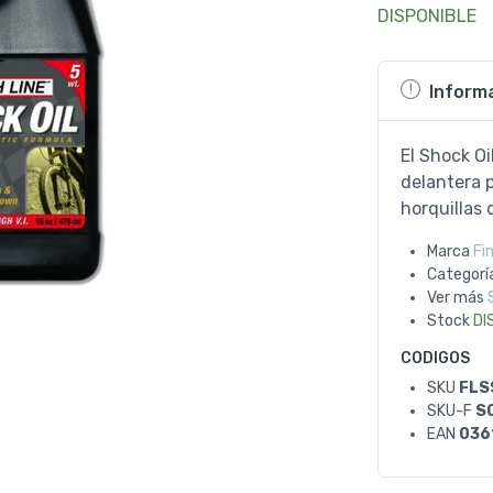
DISPONIBLE
Inform
El Shock Oi
delantera 
horquillas 
Marca
Fin
Categorí
Ver más
Stock
DI
CODIGOS
SKU
FLS
SKU-F
S
EAN
036