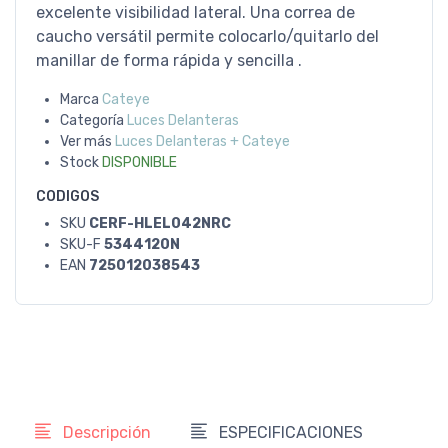
excelente visibilidad lateral. Una correa de
caucho versátil permite colocarlo/quitarlo del
manillar de forma rápida y sencilla .
Marca
Cateye
Categoría
Luces Delanteras
Ver más
Luces Delanteras + Cateye
Stock
DISPONIBLE
CODIGOS
SKU
CERF-HLEL042NRC
SKU-F
5344120N
EAN
725012038543
Descripción
ESPECIFICACIONES