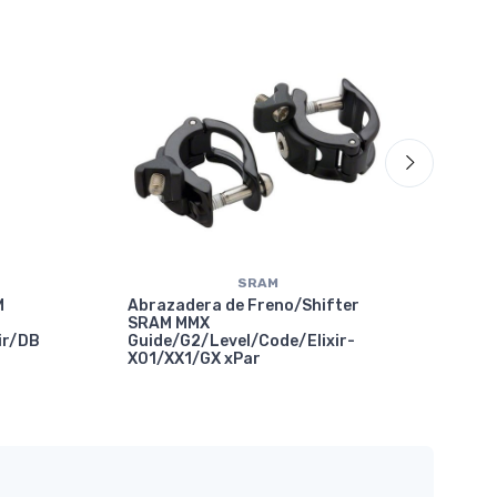
70%
OF
SRAM
M
Abrazadera de Freno/Shifter
SRAM MMX
ir/DB
Guide/G2/Level/Code/Elixir-
X01/XX1/GX xPar
Abr
Com