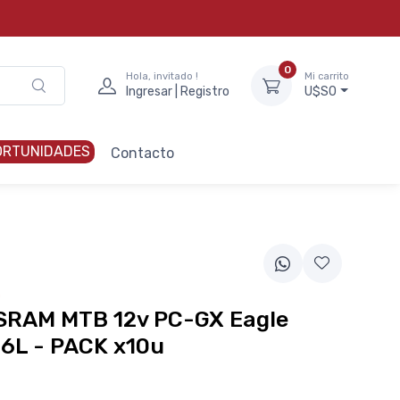
0
Hola, invitado !
Mi carrito
Ingresar | Registro
U$S0
ORTUNIDADES
Contacto
m
SRAM MTB 12v PC-GX Eagle
6L - PACK x10u