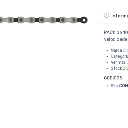
Inform
PACK de 10
velocidade
Marca
Sr
Categorí
Ver más
Stock
DI
CODIGOS
SKU
COM