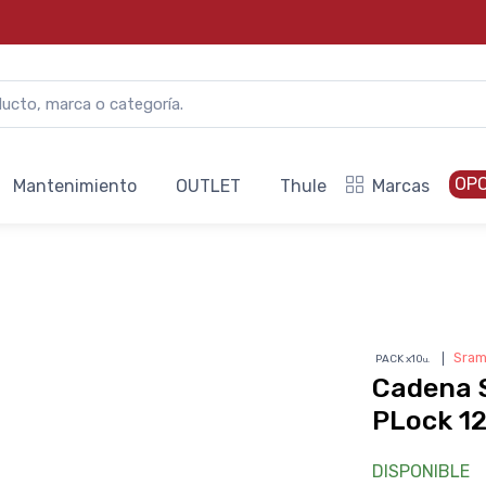
OP
Mantenimiento
OUTLET
Thule
Marcas
❘
Sra
PACK x10
u.
Cadena 
PLock 12
DISPONIBLE