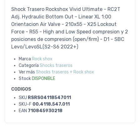
Shock Trasero Rockshox Vivid Ultimate - RC2T
Adj. Hydraulic Bottom Out - Linear XL 1:00
Orientacion Air Valve - 210x55 - X25 Lockout
Force - R55 - High and Low Speed compresion y 2
posiciones de compresion (open/firm) - D1 - SBC
Levo/LevoSL(S2-S6 2022+)
Marca
Rock shox
Categoría
Shocks traseros
Ver más
Shocks traseros + Rock shox
Stock
DISPONIBLE
CODIGOS
SKU
RSRS04118547011
SKU-F
00.4118.547.011
EAN
710845930218