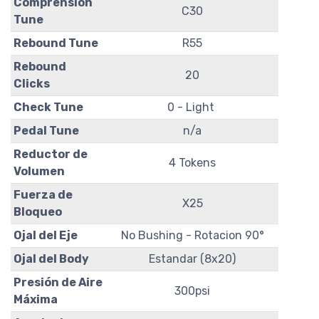
Comprension
C30
Tune
Rebound Tune
R55
Rebound
20
Clicks
Check Tune
0 - Light
Pedal Tune
n/a
Reductor de
4 Tokens
Volumen
Fuerza de
X25
Bloqueo
Ojal del Eje
No Bushing - Rotacion 90°
Ojal del Body
Estandar (8x20)
Presión de Aire
300psi
Máxima