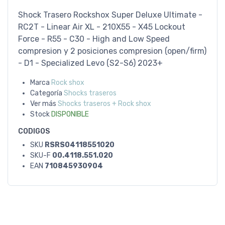
Shock Trasero Rockshox Super Deluxe Ultimate -
RC2T - Linear Air XL - 210X55 - X45 Lockout
Force - R55 - C30 - High and Low Speed
compresion y 2 posiciones compresion (open/firm)
- D1 - Specialized Levo (S2-S6) 2023+
Marca
Rock shox
Categoría
Shocks traseros
Ver más
Shocks traseros + Rock shox
Stock
DISPONIBLE
CODIGOS
SKU
RSRS04118551020
SKU-F
00.4118.551.020
EAN
710845930904