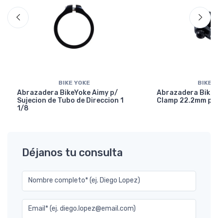
BIKE YOKE
BIKE 
Abrazadera BikeYoke Aimy p/
Abrazadera BikeY
Sujecion de Tubo de Direccion 1
Clamp 22.2mm p/ 
1/8
Déjanos tu consulta
Nombre completo* (ej. Diego Lopez)
Email* (ej. diego.lopez@email.com)