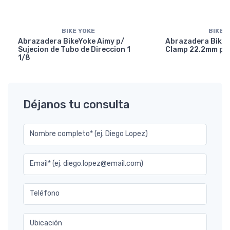
BIKE YOKE
BIKE 
Abrazadera BikeYoke Aimy p/
Abrazadera BikeY
Sujecion de Tubo de Direccion 1
Clamp 22.2mm p/ 
1/8
Déjanos tu consulta
Nombre completo* (ej. Diego Lopez)
Email* (ej. diego.lopez@email.com)
Teléfono
Ubicación